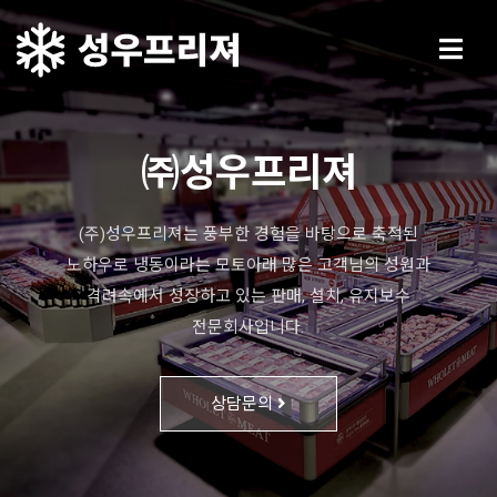
㈜성우프리져
(주)성우프리져는 풍부한 경험을 바탕으로 축적된
노하우로 냉동이라는 모토아래 많은 고객님의 성원과
격려속에서 성장하고 있는 판매, 설치, 유지보수
전문회사입니다.
상담문의