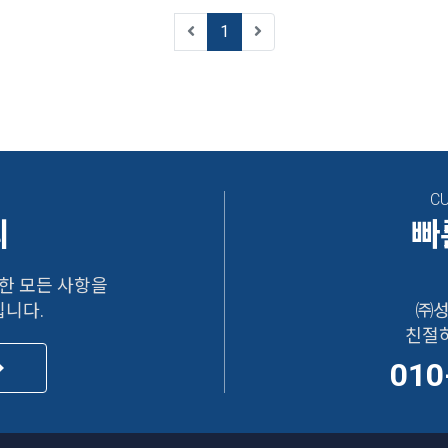
1
C
의
빠
한 모든 사항을
니다.
㈜성
친절
010