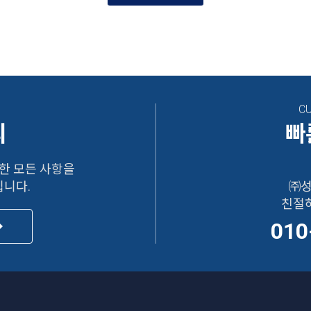
C
의
빠
한 모든 사항을
니다.
㈜성
친절
010