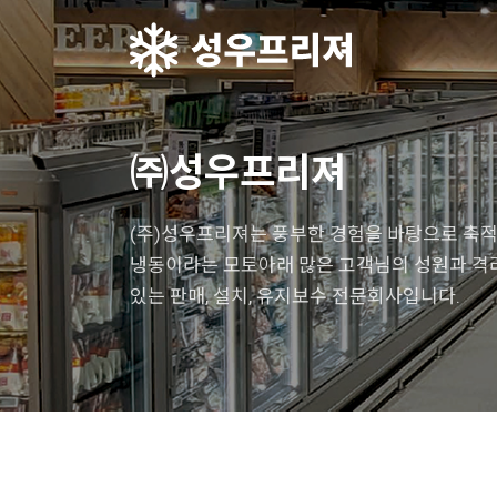
㈜성우프리져
(주)성우프리져는 풍부한 경험을 바탕으로 축
냉동이라는 모토아래 많은 고객님의 성원과 
있는 판매, 설치, 유지보수 전문회사입니다.