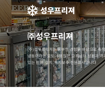
㈜성우프리져
(주)성우프리져는 풍부한 경험을 바탕으로 축
냉동이라는 모토아래 많은 고객님의 성원과 
있는 판매, 설치, 유지보수 전문회사입니다.